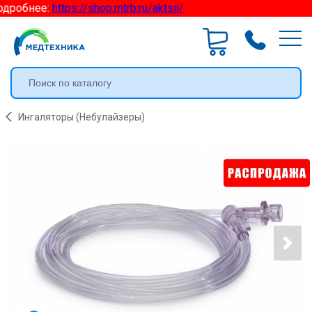
одробнее:
https://shop.mtrb.ru/aktsii/
Ингаляторы (Небулайзеры)