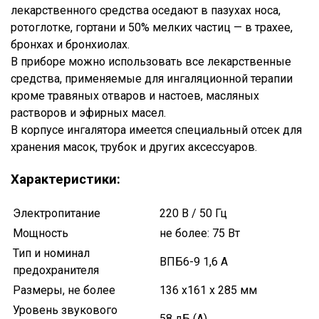
лекарственного средства оседают в пазухах носа,
ротоглотке, гортани и 50% мелких частиц — в трахее,
бронхах и бронхиолах.
​В приборе можно использовать все лекарственные
средства, применяемые для ингаляционной терапии
кроме травяных отваров и настоев, масляных
растворов и эфирных масел.
​В корпусе ингалятора имеется специальный отсек для
хранения масок, трубок и других аксессуаров.
Характеристики:
Электропитание
220 В / 50 Гц
Мощность
не более: 75 Вт
Тип и номинал
ВПБ6-9 1,6 А
предохранителя
Ваше имя
Размеры, не более
136 х161 х 285 мм
Уровень звукового
Номер телефона
58 дБ (А)