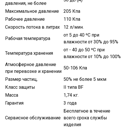
давления, не более
Максимальное давление
205 Кпа
Отправить
Рабочее давление
110 Кпа
Нажимая на кнопку "Отправить" вы
Скорость потока в литрах
12 л/мин.
соглашаетесь на обработку
от 5 до 40 ºС при
персональных данных
Рабочая температура
влажности от 30% до 95%
от - 40 до 50 ºС при
Температура хранения
влажности от 10% до 100%
Атмосферное давление
50-106 Кпа
при перевозке и хранении
Размер частиц,
50% не более 5 мкм
Класс защиты
II типа BF
Масса
1,74 кг.
Гарантия
3 года
Бесплатное в течение
Сервисное обслуживание
всего срока службы
изделия