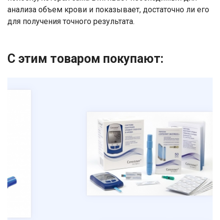
анализа объем крови и показывает, достаточно ли его
Номер телефона
для получения точного результата.
Отправить
С этим товаром покупают:
Нажимая на кнопку "Отправить" вы
соглашаетесь на обработку
персональных данных