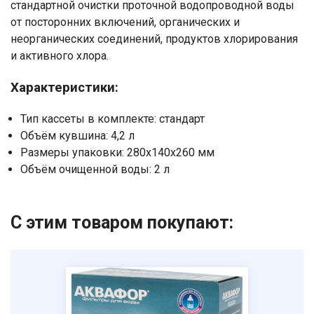
стандартной очистки проточной водопроводной воды
от посторонних включений, органических и
неорганических соединений, продуктов хлорирования
и активного хлора.
Ваше имя
Характеристики:
Номер телефона
Тип кассеты в комплекте: стандарт
Отправить
Объём кувшина: 4,2 л
Размеры упаковки: 280x140x260 мм
Нажимая на кнопку "Отправить" вы
Объём очищенной воды: 2 л
соглашаетесь на обработку
персональных данных
С этим товаром покупают: