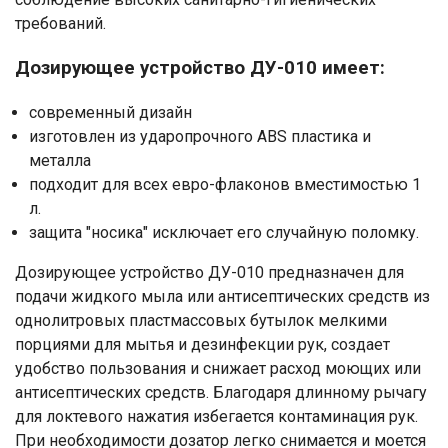
Ваше имя
требований.
Дозирующее устройство ДУ-010 имеет:
Номер телефона
современный дизайн
Отправить
изготовлен из ударопрочного АВS пластика и
металла
Нажимая на кнопку "Отправить" вы
подходит для всех евро-флаконов вместимостью 1
соглашаетесь на обработку
л.
персональных данных
защита "носика" исключает его случайную поломку.
Дозирующее устройство ДУ-010 предназначен для
подачи жидкого мыла или антисептических средств из
однолитровых пластмассовых бутылок мелкими
порциями для мытья и дезинфекции рук, создает
удобство пользования и снижает расход моющих или
антисептических средств. Благодаря длинному рычагу
для локтевого нажатия избегается контаминация рук.
При необходимости дозатор легко снимается и моется