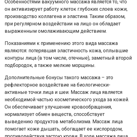
Особенностями вакуумного массажа является то, что
он активизирует работу клеток глубоких слоев кожи,
производство коллагена и эластина. Таким образом,
при регулярном воздействии на лицо он обладает
выраженным омолаживающим действием.
Показаниями к применению этого вида массажа
являются: потерявшая эластичность кожа, оплывшие
контуры лица (в том числе, отечные), заметный второй
подбородок, а также мелкие морщины.
Ваше имя
Дополнительные бонусы такого массажа – это
Номер телефона
рефлекторное воздействие на биологически-
активные точки лица и шеи. Массаж лица является
необходимой частью косметического ухода за кожей.
Отправить
Он обеспечивает улучшение кровообращения,
Нажимая на кнопку "Отправить" вы
нормализует обмен веществ, способствует
соглашаетесь на обработку
выведению продуктов метаболизма. Массаж лица
персональных данных
помогает коже дышать, обогащает ее кислородом,
противодействуя застою крови. В ходе массажа лица