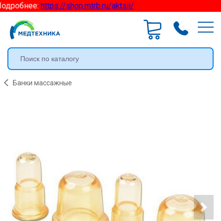
одробнее:
https://shop.mtrb.ru/aktsii/
Банки массажные