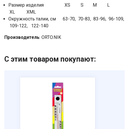
Размер изделия XS S M L
Ваше имя
XL XML
Окружность талии, см 63-70, 70-83, 83-96, 96-109,
Номер телефона
109-122, 122-140
Производитель
: ORTO.NIK
Отправить
Нажимая на кнопку "Отправить" вы
соглашаетесь на обработку
С этим товаром покупают:
персональных данных