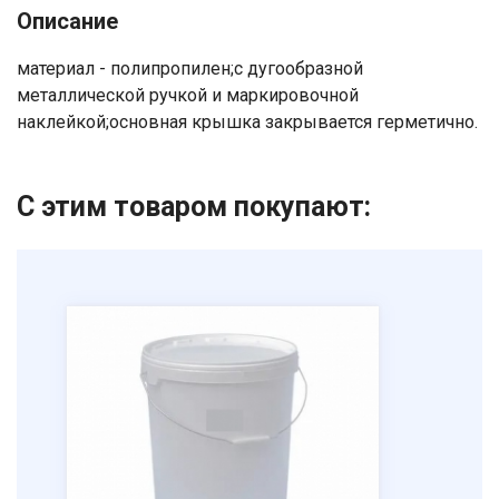
Описание
Ваше имя
материал - полипропилен;с дугообразной
Номер телефона
металлической ручкой и маркировочной
наклейкой;основная крышка закрывается герметично.
Отправить
Нажимая на кнопку "Отправить" вы
С этим товаром покупают:
соглашаетесь на обработку
персональных данных