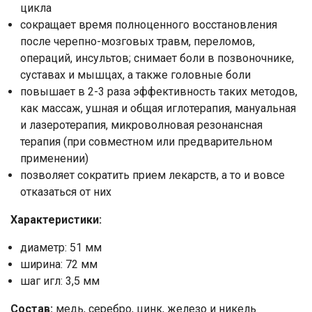
цикла
Номер телефона
сокращает время полноценного восстановления
после черепно-мозговых травм, переломов,
Отправить
операций, инсультов; снимает боли в позвоночнике,
суставах и мышцах, а также головные боли
Нажимая на кнопку "Отправить" вы
повышает в 2-3 раза эффективность таких методов,
соглашаетесь на обработку
как массаж, ушная и общая иглотерапия, мануальная
персональных данных
и лазеротерапия, микроволновая резонансная
терапия (при совместном или предварительном
применении)
позволяет сократить прием лекарств, а то и вовсе
отказаться от них
Характеристики:
диаметр: 51 мм
ширина: 72 мм
шаг игл: 3,5 мм
Состав:
медь, серебро, цинк, железо и никель