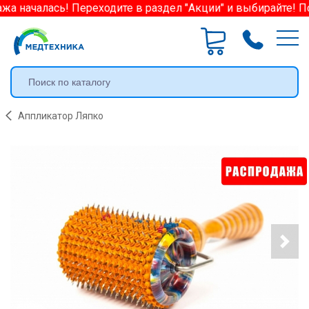
а началась! Переходите в раздел "Акции" и выбирайте! По
Аппликатор Ляпко