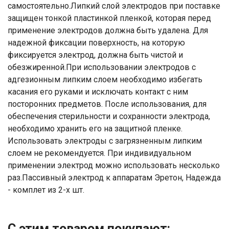
самостоятельно.Липкий слой электродов при поставке
защищен тонкой пластинкой пленкой, которая перед
применение электродов должна быть удалена. Для
надежной фиксации поверхность, на которую
фиксируется электрод, должна быть чистой и
обезжиренной.При использовании электродов с
адгезионным липким слоем необходимо избегать
Ваше имя
касания его руками и исключать контакт с ним
посторонних предметов. После использования, для
Номер телефона
обеспечения стерильности и сохранности электрода,
необходимо хранить его на защитной пленке.
Отправить
Использовать электроды с загрязненным липким
слоем не рекомендуется. При индивидуальном
Нажимая на кнопку "Отправить" вы
применении электрод можно использовать несколько
соглашаетесь на обработку
раз.Пассивный электрод к аппаратам Эретон, Надежда
персональных данных
- комплет из 2-х шт.
С этим товаром покупают: