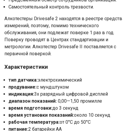
Самостоятельный контроль трезвости.
Ваше имя
Алкотестеры Drivesafe 2 находятся в реестре средств
измерений, поэтому, помимо технического
Номер телефона
обслуживания, они подлежат поверке 1 раз в год.
Поверку проводят в Центрах стандартизации и
метрологии. Алкотестер Drivesafe II поставляется с
Отправить
первичной поверкой.
Нажимая на кнопку "Отправить" вы
соглашаетесь на обработку
Характеристики
персональных данных
тип датчика:
электрохимический
продувание:
с мундштуком
индикация:
3х разрядный цифровой дисплей
диапазон показаний:
0,00—1,50 промилле
время подготовки:
до 3 секунд
время установки показаний:
около 10 секунд
рабочая температура:
от 0°С до 50°С
питание:
2 батарейки АА